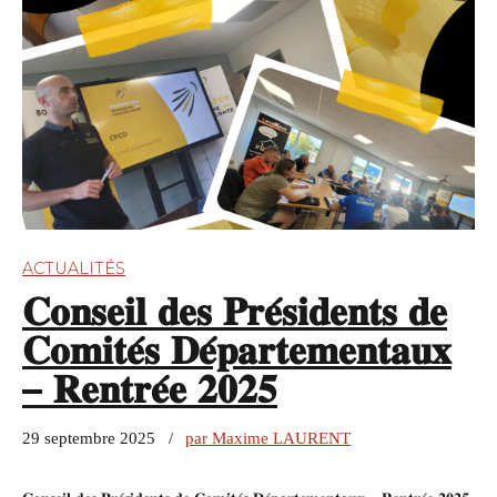
ACTUALITÉS
𝐂𝐨𝐧𝐬𝐞𝐢𝐥 𝐝𝐞𝐬 𝐏𝐫𝐞́𝐬𝐢𝐝𝐞𝐧𝐭𝐬 𝐝𝐞
𝐂𝐨𝐦𝐢𝐭𝐞́𝐬 𝐃𝐞́𝐩𝐚𝐫𝐭𝐞𝐦𝐞𝐧𝐭𝐚𝐮𝐱
– 𝐑𝐞𝐧𝐭𝐫𝐞́𝐞 𝟐𝟎𝟐𝟓
29 septembre 2025
par Maxime LAURENT