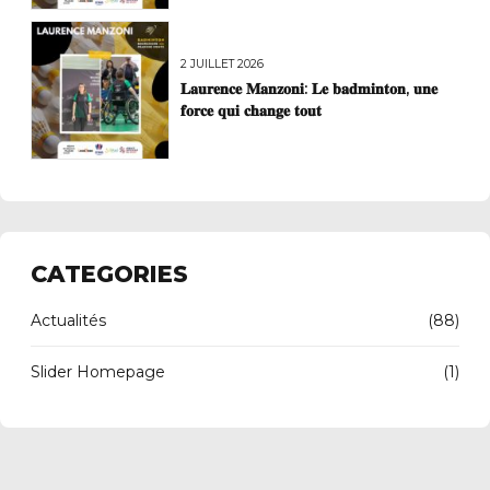
2 JUILLET 2026
𝐋𝐚𝐮𝐫𝐞𝐧𝐜𝐞 𝐌𝐚𝐧𝐳𝐨𝐧𝐢: 𝐋𝐞 𝐛𝐚𝐝𝐦𝐢𝐧𝐭𝐨𝐧, 𝐮𝐧𝐞
𝐟𝐨𝐫𝐜𝐞 𝐪𝐮𝐢 𝐜𝐡𝐚𝐧𝐠𝐞 𝐭𝐨𝐮𝐭
CATEGORIES
Actualités
(88)
Slider Homepage
(1)