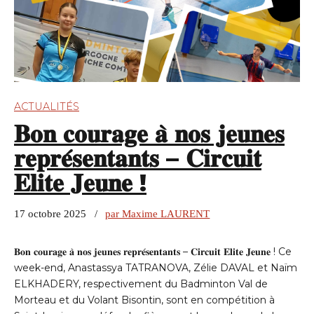
ACTUALITÉS
𝐁𝐨𝐧 𝐜𝐨𝐮𝐫𝐚𝐠𝐞 𝐚̀ 𝐧𝐨𝐬 𝐣𝐞𝐮𝐧𝐞𝐬
𝐫𝐞𝐩𝐫𝐞́𝐬𝐞𝐧𝐭𝐚𝐧𝐭𝐬 – 𝐂𝐢𝐫𝐜𝐮𝐢𝐭
𝐄𝐥𝐢𝐭𝐞 𝐉𝐞𝐮𝐧𝐞 !
17 octobre 2025
par Maxime LAURENT
𝐁𝐨𝐧 𝐜𝐨𝐮𝐫𝐚𝐠𝐞 𝐚̀ 𝐧𝐨𝐬 𝐣𝐞𝐮𝐧𝐞𝐬 𝐫𝐞𝐩𝐫𝐞́𝐬𝐞𝐧𝐭𝐚𝐧𝐭𝐬 – 𝐂𝐢𝐫𝐜𝐮𝐢𝐭 𝐄𝐥𝐢𝐭𝐞 𝐉𝐞𝐮𝐧𝐞 ! Ce
week-end, Anastassya TATRANOVA, Zélie DAVAL et Naïm
ELKHADERY, respectivement du Badminton Val de
Morteau et du Volant Bisontin, sont en compétition à