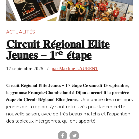
ACTUALITÉS
𝐂𝐢𝐫𝐜𝐮𝐢𝐭 𝐑𝐞́𝐠𝐢𝐨𝐧𝐚𝐥 𝐄́𝐥𝐢𝐭𝐞
𝐉𝐞𝐮𝐧𝐞𝐬 – 𝟏ʳᵉ 𝐞́𝐭𝐚𝐩𝐞
17 septembre 2025
par Maxime LAURENT
𝐂𝐢𝐫𝐜𝐮𝐢𝐭 𝐑𝐞́𝐠𝐢𝐨𝐧𝐚𝐥 𝐄́𝐥𝐢𝐭𝐞 𝐉𝐞𝐮𝐧𝐞𝐬 – 𝟏ʳᵉ 𝐞́𝐭𝐚𝐩𝐞 𝐂𝐞 𝐬𝐚𝐦𝐞𝐝𝐢 𝟏𝟑 𝐬𝐞𝐩𝐭𝐞𝐦𝐛𝐫𝐞,
𝐥𝐞 𝐠𝐲𝐦𝐧𝐚𝐬𝐞 𝐅𝐫𝐚𝐧𝐜̧𝐨𝐢𝐬-𝐂𝐡𝐚𝐦𝐛𝐞𝐥𝐥𝐚𝐧𝐝 𝐚̀ 𝐃𝐢𝐣𝐨𝐧 𝐚 𝐚𝐜𝐜𝐮𝐞𝐢𝐥𝐥𝐢 𝐥𝐚 𝐩𝐫𝐞𝐦𝐢𝐞̀𝐫𝐞
𝐞́𝐭𝐚𝐩𝐞 𝐝𝐮 𝐂𝐢𝐫𝐜𝐮𝐢𝐭 𝐑𝐞́𝐠𝐢𝐨𝐧𝐚𝐥 𝐄́𝐥𝐢𝐭𝐞 𝐉𝐞𝐮𝐧𝐞𝐬. Une partie des meilleurs
jeunes de la région s’y sont retrouvés pour lancer cette
nouvelle saison, avec de très beaux matchs et l’apparition
des tableaux intergenres, qui ont apporté...