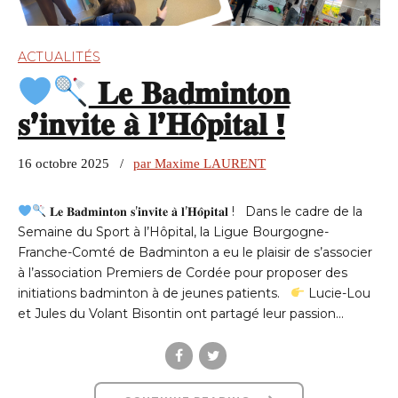
ACTUALITÉS
𝐋𝐞 𝐁𝐚𝐝𝐦𝐢𝐧𝐭𝐨𝐧
𝐬’𝐢𝐧𝐯𝐢𝐭𝐞 𝐚̀ 𝐥’𝐇𝐨̂𝐩𝐢𝐭𝐚𝐥 !
16 octobre 2025
par Maxime LAURENT
𝐋𝐞 𝐁𝐚𝐝𝐦𝐢𝐧𝐭𝐨𝐧 𝐬’𝐢𝐧𝐯𝐢𝐭𝐞 𝐚̀ 𝐥’𝐇𝐨̂𝐩𝐢𝐭𝐚𝐥 ! Dans le cadre de la
Semaine du Sport à l’Hôpital, la Ligue Bourgogne-
Franche-Comté de Badminton a eu le plaisir de s’associer
à l’association Premiers de Cordée pour proposer des
initiations badminton à de jeunes patients.
Lucie-Lou
et Jules du Volant Bisontin ont partagé leur passion...