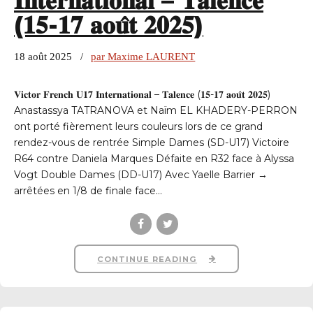
𝐈𝐧𝐭𝐞𝐫𝐧𝐚𝐭𝐢𝐨𝐧𝐚𝐥 – 𝐓𝐚𝐥𝐞𝐧𝐜𝐞
(𝟏𝟓-𝟏𝟕 𝐚𝐨𝐮̂𝐭 𝟐𝟎𝟐𝟓)
18 août 2025
par Maxime LAURENT
𝐕𝐢𝐜𝐭𝐨𝐫 𝐅𝐫𝐞𝐧𝐜𝐡 𝐔𝟏𝟕 𝐈𝐧𝐭𝐞𝐫𝐧𝐚𝐭𝐢𝐨𝐧𝐚𝐥 – 𝐓𝐚𝐥𝐞𝐧𝐜𝐞 (𝟏𝟓-𝟏𝟕 𝐚𝐨𝐮̂𝐭 𝟐𝟎𝟐𝟓)
Anastassya TATRANOVA et Naïm EL KHADERY-PERRON
ont porté fièrement leurs couleurs lors de ce grand
rendez-vous de rentrée Simple Dames (SD-U17) Victoire
R64 contre Daniela Marques Défaite en R32 face à Alyssa
Vogt Double Dames (DD-U17) Avec Yaelle Barrier →
arrêtées en 1/8 de finale face...
CONTINUE READING