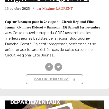
13 octobre 2025
par Maxime LAURENT
𝐂𝐚𝐩 𝐬𝐮𝐫 𝐁𝐞𝐬𝐚𝐧𝐜̧𝐨𝐧 𝐩𝐨𝐮𝐫 𝐥𝐚 𝟐𝐞 𝐞́𝐭𝐚𝐩𝐞 𝐝𝐮 𝐂𝐢𝐫𝐜𝐮𝐢𝐭 𝐑𝐞́𝐠𝐢𝐨𝐧𝐚𝐥 𝐄́𝐥𝐢𝐭𝐞
𝐉𝐞𝐮𝐧𝐞𝐬 ! 𝐆𝐲𝐦𝐧𝐚𝐬𝐞 𝐃𝐢𝐝𝐞𝐫𝐨𝐭 – 𝐁𝐞𝐬𝐚𝐧𝐜̧𝐨𝐧 (𝟐𝟓) 𝐒𝐚𝐦𝐞𝐝𝐢 𝟏𝐞𝐫 𝐧𝐨𝐯𝐞𝐦𝐛𝐫𝐞
𝟐𝟎𝟐𝟓 Cette nouvelle étape du CREJ rassemblera les
meilleurs jeunes badistes de la région Bourgogne-
Franche-Comté Objectif : progresser, performer, et se
préparer aux futures échéances de cette saison ! Le
Circuit Régional Élite Jeunes...
CONTINUE READING