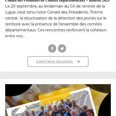
𝐂𝐨𝐧𝐬𝐞𝐢𝐥 𝐝𝐞𝐬 𝐏𝐫𝐞́𝐬𝐢𝐝𝐞𝐧𝐭𝐬 𝐝𝐞 𝐂𝐨𝐦𝐢𝐭𝐞́𝐬 𝐃𝐞́𝐩𝐚𝐫𝐭𝐞𝐦𝐞𝐧𝐭𝐚𝐮𝐱 – 𝐑𝐞𝐧𝐭𝐫𝐞́𝐞 𝟐𝟎𝟐𝟓
Le 20 septembre, au lendemain du CA de rentrée de la
Ligue, s’est tenu notre Conseil des Présidents. Thème
central : la structuration de la détection des jeunes sur le
territoire avec la présence de l’ensemble des comités
départementaux. Ces rencontres renforcent la cohésion
entre nos...
CONTINUE READING