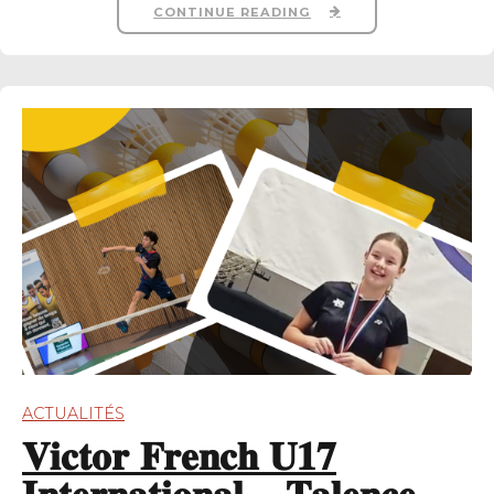
CONTINUE READING
ACTUALITÉS
𝐕𝐢𝐜𝐭𝐨𝐫 𝐅𝐫𝐞𝐧𝐜𝐡 𝐔𝟏𝟕