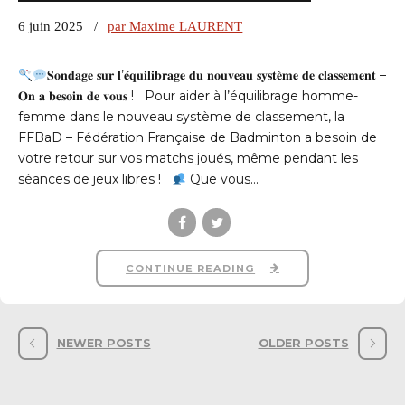
6 juin 2025
par Maxime LAURENT
𝐒𝐨𝐧𝐝𝐚𝐠𝐞 𝐬𝐮𝐫 𝐥’𝐞́𝐪𝐮𝐢𝐥𝐢𝐛𝐫𝐚𝐠𝐞 𝐝𝐮 𝐧𝐨𝐮𝐯𝐞𝐚𝐮 𝐬𝐲𝐬𝐭𝐞̀𝐦𝐞 𝐝𝐞 𝐜𝐥𝐚𝐬𝐬𝐞𝐦𝐞𝐧𝐭 –
𝐎𝐧 𝐚 𝐛𝐞𝐬𝐨𝐢𝐧 𝐝𝐞 𝐯𝐨𝐮𝐬 ! Pour aider à l’équilibrage homme-
femme dans le nouveau système de classement, la
FFBaD – Fédération Française de Badminton a besoin de
votre retour sur vos matchs joués, même pendant les
séances de jeux libres !
Que vous...
CONTINUE READING
NEWER POSTS
OLDER POSTS