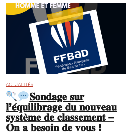
ACTUALITÉS
𝐒𝐨𝐧𝐝𝐚𝐠𝐞 𝐬𝐮𝐫
𝐥’𝐞́𝐪𝐮𝐢𝐥𝐢𝐛𝐫𝐚𝐠𝐞 𝐝𝐮 𝐧𝐨𝐮𝐯𝐞𝐚𝐮
𝐬𝐲𝐬𝐭𝐞̀𝐦𝐞 𝐝𝐞 𝐜𝐥𝐚𝐬𝐬𝐞𝐦𝐞𝐧𝐭 –
𝐎𝐧 𝐚 𝐛𝐞𝐬𝐨𝐢𝐧 𝐝𝐞 𝐯𝐨𝐮𝐬 !