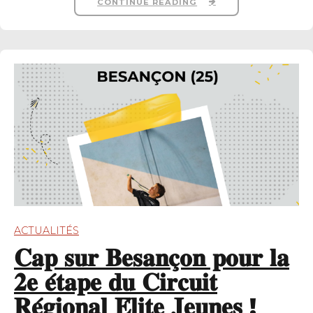
CONTINUE READING
ACTUALITÉS
𝐂𝐚𝐩 𝐬𝐮𝐫 𝐁𝐞𝐬𝐚𝐧𝐜̧𝐨𝐧 𝐩𝐨𝐮𝐫 𝐥𝐚
𝟐𝐞 𝐞́𝐭𝐚𝐩𝐞 𝐝𝐮 𝐂𝐢𝐫𝐜𝐮𝐢𝐭
𝐑𝐞́𝐠𝐢𝐨𝐧𝐚𝐥 𝐄́𝐥𝐢𝐭𝐞 𝐉𝐞𝐮𝐧𝐞𝐬 !