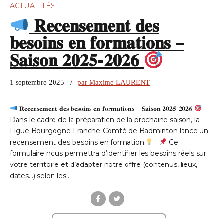
ACTUALITÉS
𝐑𝐞𝐜𝐞𝐧𝐬𝐞𝐦𝐞𝐧𝐭 𝐝𝐞𝐬
𝐛𝐞𝐬𝐨𝐢𝐧𝐬 𝐞𝐧 𝐟𝐨𝐫𝐦𝐚𝐭𝐢𝐨𝐧𝐬 –
𝐒𝐚𝐢𝐬𝐨𝐧 𝟐𝟎𝟐𝟓-𝟐𝟎𝟐𝟔
1 septembre 2025
par Maxime LAURENT
𝐑𝐞𝐜𝐞𝐧𝐬𝐞𝐦𝐞𝐧𝐭 𝐝𝐞𝐬 𝐛𝐞𝐬𝐨𝐢𝐧𝐬 𝐞𝐧 𝐟𝐨𝐫𝐦𝐚𝐭𝐢𝐨𝐧𝐬 – 𝐒𝐚𝐢𝐬𝐨𝐧 𝟐𝟎𝟐𝟓-𝟐𝟎𝟐𝟔
Dans le cadre de la préparation de la prochaine saison, la
Ligue Bourgogne-Franche-Comté de Badminton lance un
recensement des besoins en formation.
Ce
formulaire nous permettra d’identifier les besoins réels sur
votre territoire et d’adapter notre offre (contenus, lieux,
dates…) selon les...